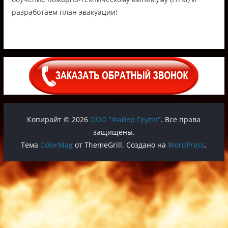
разработаем план эвакуации!
Копирайт © 2026
ООО "Файер Групп"
. Все права
защищены.
Тема
ColorMag
от ThemeGrill. Создано на
WordPress
.